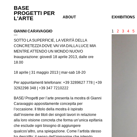
BASE
PROGETTI PER
ABOUT
EXHIBITIONS
L'ARTE
GIANNI CARAVAGGIO
1
2
3
4
5
—
SOTTO LA SUPERFICIE, LA VERITÀ DELLA
CONCRETEZZA DOVE VAI VIA DALLA LUCE MIA
MENTRE ATTENDO UN MONDO NUOVO
Inaugurazione: giovedì 18 aprile 2013, dalle ore
18.00
18 aprile | 31 maggio 2013 | mar-sab 18-20
Per appuntamenti telefonare: +39 3289627 778 | +39
3292298 348 | +39 347 7210222
BASE/ Progetti per l’arte presenta la mostra di Gianni
Caravaggio appositamente concepita per
l’occasione. Il titolo della mostra è ispirato
dall’insieme dei titoli dei singoli lavori in relazione
alla loro visione concreta che forma un’unica epifania
che esclude ogni bisogno di aggiungere
qualcos’altro, una spiegazione. Come l’artista stesso
ha descritto: il senso dell’immagine che intendo