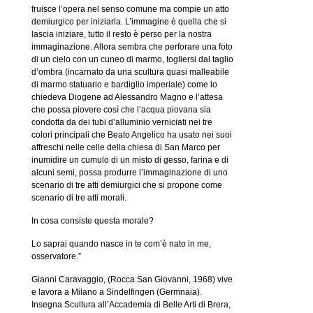
fruisce l’opera nel senso comune ma compie un atto
demiurgico per iniziarla. L’immagine è quella che si
lascia iniziare, tutto il resto è perso per la nostra
immaginazione. Allora sembra che perforare una foto
di un cielo con un cuneo di marmo, togliersi dal taglio
d’ombra (incarnato da una scultura quasi malleabile
di marmo statuario e bardiglio imperiale) come lo
chiedeva Diogene ad Alessandro Magno e l’attesa
che possa piovere così che l’acqua piovana sia
condotta da dei tubi d’alluminio verniciati nei tre
colori principali che Beato Angelico ha usato nei suoi
affreschi nelle celle della chiesa di San Marco per
inumidire un cumulo di un misto di gesso, farina e di
alcuni semi, possa produrre l’immaginazione di uno
scenario di tre atti demiurgici che si propone come
scenario di tre atti morali.
In cosa consiste questa morale?
Lo saprai quando nasce in te com’è nato in me,
osservatore.”
Gianni Caravaggio, (Rocca San Giovanni, 1968) vive
e lavora a Milano a Sindelfingen (Germnaia).
Insegna Scultura all’Accademia di Belle Arti di Brera,