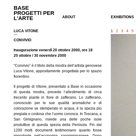
BASE
PROGETTI PER
ABOUT
EXHIBITIONS
L'ARTE
LUCA VITONE
1
2
3
4
5
—
CONVIVIO
Inaugurazione venerdì 20 ottobre 2000, ore 18
20 ottobre / 30 novembre 2000
“Convivio” è il titolo della mostra dell’artista genovese
Luca Vitone, appositamente progettata per lo spazio
fiorentino.
Il progetto di Vitone, presentato a Base in occasione
di questa mostra, prevede l’allestimento di circa
trecento piante in fiore di zafferano. Lo zafferano,
conosciuto per le sue qualità aromatiche e di
colorazione se stemperato in acqua, è la spezia più
pregiata e costosa che l’uomo conosca. In Toscana, a
San Gimignano, risiede una delle poche isole
produttive di questa spezia della Penisola. Fin dal
1200 molti documenti testimoniano quanto fosse
importante nell’economia sangimignanese. Dopo