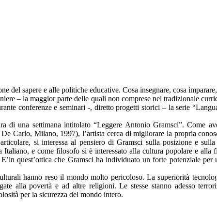
ione del sapere e alle politiche educative. Cosa insegnare, cosa imparare
traniere – la maggior parte delle quali non comprese nel tradizionale cur
durante conferenze e seminari -, diretto progetti storici – la serie “La
tura di una settimana intitolato “Leggere Antonio Gramsci”. Come ave
o De Carlo, Milano, 1997), l’artista cerca di migliorare la propria con
ticolare, si interessa al pensiero di Gramsci sulla posizione e sulla
aliano, e come filosofo si è interessato alla cultura popolare e alla figu
iale. E’in quest’ottica che Gramsci ha individuato un forte potenziale pe
 culturali hanno reso il mondo molto pericoloso. La superiorità tecnolog
egate alla povertà e ad altre religioni. Le stesse stanno adesso terr
olosità per la sicurezza del mondo intero.