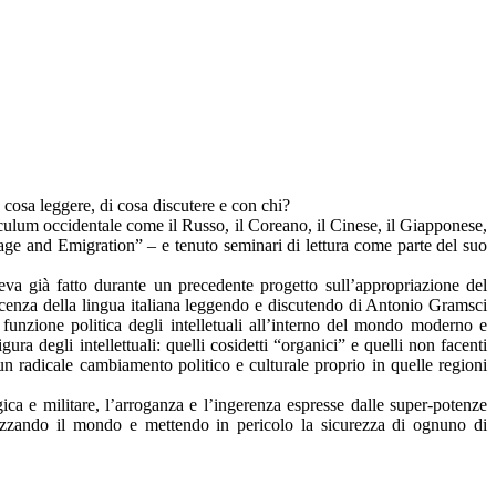
, cosa leggere, di cosa discutere e con chi?
riculum occidentale come il Russo, il Coreano, il Cinese, il Giapponese,
nguage and Emigration” – e tenuto seminari di lettura come parte del suo
va già fatto durante un precedente progetto sull’appropriazione del
oscenza della lingua italiana leggendo e discutendo di Antonio Gramsci
 funzione politica degli intelletuali all’interno del mondo moderno e
ra degli intellettuali: quelli cosidetti “organici” e quelli non facenti
r un radicale cambiamento politico e culturale proprio in quelle regioni
ica e militare, l’arroganza e l’ingerenza espresse dalle super-potenze
orizzando il mondo e mettendo in pericolo la sicurezza di ognuno di