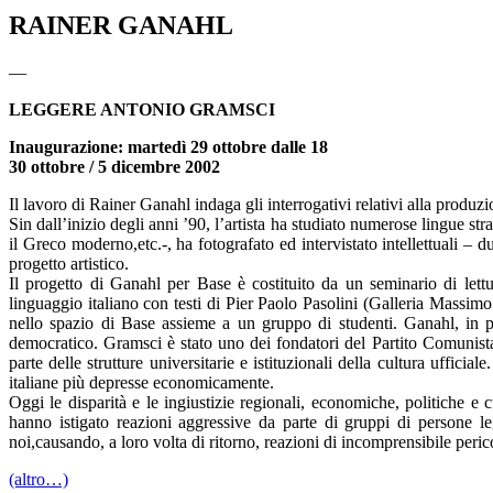
RAINER GANAHL
—
LEGGERE ANTONIO GRAMSCI
Inaugurazione: martedì 29 ottobre dalle 18
30 ottobre / 5 dicembre 2002
Il lavoro di Rainer Ganahl indaga gli interrogativi relativi alla produz
Sin dall’inizio degli anni ’90, l’artista ha studiato numerose lingue s
il Greco moderno,etc.-, ha fotografato ed intervistato intellettuali – 
progetto artistico.
Il progetto di Ganahl per Base è costituito da un seminario di let
linguaggio italiano con testi di Pier Paolo Pasolini (Galleria Massim
nello spazio di Base assieme a un gruppo di studenti. Ganahl, in par
democratico. Gramsci è stato uno dei fondatori del Partito Comunista It
parte delle strutture universitarie e istituzionali della cultura uffic
italiane più depresse economicamente.
Oggi le disparità e le ingiustizie regionali, economiche, politiche e
hanno istigato reazioni aggressive da parte di gruppi di persone l
noi,causando, a loro volta di ritorno, reazioni di incomprensibile peric
(altro…)