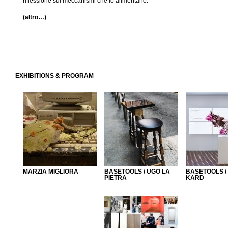
riflessione sui meccanismi che lo alimentano.
(altro…)
EXHIBITIONS & PROGRAM
MARZIA MIGLIORA
BASETOOLS / UGO LA
BASETOOLS /
PIETRA
KARD