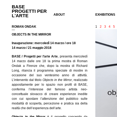
BASE
PROGETTI PER
ABOUT
EXHIBITIONS
L'ARTE
ROMAN ONDAK
1
2
3
4
5
—
OBJECTS IN THE MIRROR
Inaugurazione: mercoledì 14 marzo / ore 18
14 marzo / 21 maggio 2018
BASE / Progetti per l’arte Arte
,
presenta mercoledì
14 marzo dalle ore 18 la prima mostra di Roman
Ondak a Firenze che, dopo la mostra di Richard
Long, rilancia il programma speciale di mostre in
occasione del suo ventesimo anno di attività.
L’intervento dal titolo
Objects in the Mirror
, realizzato
appositamente per lo spazio non profit di BASE,
conferma l’interesse del famoso artista neo-
concettuale slovacco di creare esperienze inedite
con cui spostare l’attenzione del pubblico sulle
modalità di scoperta, percezione e pratica sia della
realtà che dell’esperienza dell’arte.
Objects in the Mirror
è il progetto concepito da