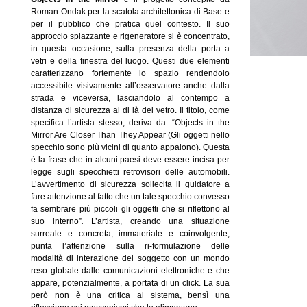
Roman Ondak per la scatola architettonica di Base e
per il pubblico che pratica quel contesto. Il suo
approccio spiazzante e rigeneratore si è concentrato,
in questa occasione, sulla presenza della porta a
vetri e della finestra del luogo. Questi due elementi
caratterizzano fortemente lo spazio rendendolo
accessibile visivamente all’osservatore anche dalla
strada e viceversa, lasciandolo al contempo a
distanza di sicurezza al di là del vetro. Il titolo, come
specifica l’artista stesso, deriva da: “Objects in the
Mirror Are Closer Than They Appear (Gli oggetti nello
specchio sono più vicini di quanto appaiono). Questa
è la frase che in alcuni paesi deve essere incisa per
legge sugli specchietti retrovisori delle automobili.
L’avvertimento di sicurezza sollecita il guidatore a
fare attenzione al fatto che un tale specchio convesso
fa sembrare più piccoli gli oggetti che si riflettono al
suo interno”
.
L’artista, creando una situazione
surreale e concreta, immateriale e coinvolgente,
punta l’attenzione sulla ri-formulazione delle
modalità di interazione del soggetto con un mondo
reso globale dalle comunicazioni elettroniche e che
appare, potenzialmente, a portata di un click. La sua
però non è una critica al sistema, bensì una