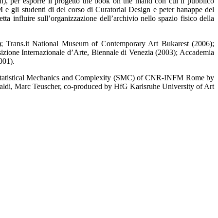
), per esporre il progetto the book on the mand con cui il pubblico
M e gli studenti di del corso di Curatorial Design e peter hanappe del
ta influire sull’organizzazione dell’archivio nello spazio fisico della
); Trans.it National Museum of Contemporary Art Bukarest (2006);
osizione Internazionale d’Arte, Biennale di Venezia (2003); Accademia
001).
or Statistical Mechanics and Complexity (SMC) of CNR-INFM Rome by
ldi, Marc Teuscher, co-produced by HfG Karlsruhe University of Art