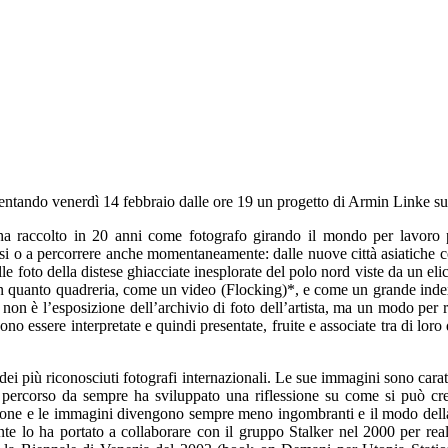
sentando venerdì 14 febbraio dalle ore 19 un progetto di Armin Linke sull
 raccolto in 20 anni come fotografo girando il mondo per lavoro pro
rsi o a percorrere anche momentaneamente: dalle nuove città asiatiche cos
e foto della distese ghiacciate inesplorate del polo nord viste da un eli
n quanto quadreria, come un video (Flocking)*, e come un grande index s
non è l’esposizione dell’archivio di foto dell’artista, ma un modo per ri
no essere interpretate e quindi presentate, fruite e associate tra di lor
 più riconosciuti fotografi internazionali. Le sue immagini sono caratt
o percorso da sempre ha sviluppato una riflessione su come si può c
zione e le immagini divengono sempre meno ingombranti e il modo della l
 lo ha portato a collaborare con il gruppo Stalker nel 2000 per realiz