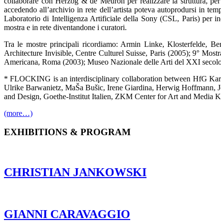
collaborare con Herzog & de Meuron per realizzare la struttura, pe
accedendo all’archivio in rete dell’artista poteva autoprodursi in te
Laboratorio di Intelligenza Artificiale della Sony (CSL, Paris) per in
mostra e in rete diventandone i curatori.
Tra le mostre principali ricordiamo: Armin Linke, Klosterfelde,
Architecture Invisible, Centre Culturel Suisse, Paris (2005); 9° Mos
Americana, Roma (2003); Museo Nazionale delle Arti del XXI secolo,
* FLOCKING is an interdisciplinary collaboration between HfG Kar
Ulrike Barwanietz, MaŠa Bušic, Irene Giardina, Herwig Hoffmann, J
and Design, Goethe-Institut Italien, ZKM Center for Art and Media K
(more…)
EXHIBITIONS & PROGRAM
CHRISTIAN JANKOWSKI
GIANNI CARAVAGGIO