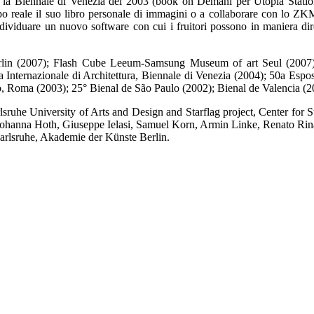
r la Biennale di Venezia del 2003 (book on Demani per Utopia Station
mpo reale il suo libro personale di immagini o a collaborare con lo ZK
dividuare un nuovo software con cui i fruitori possono in maniera diret
 Berlin (2007); Flash Cube Leeum-Samsung Museum of art Seul (2007
tra Internazionale di Architettura, Biennale di Venezia (2004); 50a Esp
 Roma (2003); 25° Bienal de São Paulo (2002); Bienal de Valencia (2
lsruhe University of Arts and Design and Starflag project, Center f
ohanna Hoth, Giuseppe Ielasi, Samuel Korn, Armin Linke, Renato Rina
arlsruhe, Akademie der Künste Berlin.