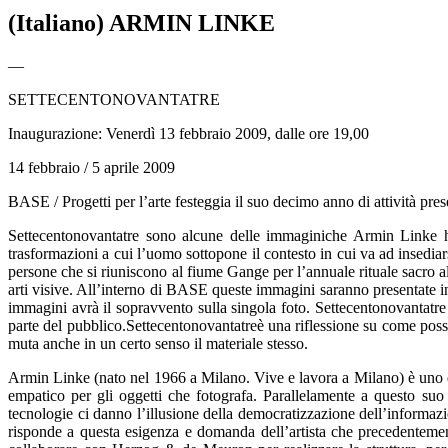
(Italiano) ARMIN LINKE
—
SETTECENTONOVANTATRE
Inaugurazione: Venerdì 13 febbraio 2009, dalle ore 19,00
14 febbraio / 5 aprile 2009
BASE / Progetti per l’arte festeggia il suo decimo anno di attività pre
Settecentonovantatre sono alcune delle immaginiche Armin Linke ha
trasformazioni a cui l’uomo sottopone il contesto in cui va ad insedia
persone che si riuniscono al fiume Gange per l’annuale rituale sacro all
arti visive. All’interno di BASE queste immagini saranno presentate i
immagini avrà il sopravvento sulla singola foto. Settecentonovantatre 
parte del pubblico.Settecentonovantatreè una riflessione su come posso
muta anche in un certo senso il materiale stesso.
Armin Linke (nato nel 1966 a Milano. Vive e lavora a Milano) è uno dei
empatico per gli oggetti che fotografa. Parallelamente a questo su
tecnologie ci danno l’illusione della democratizzazione dell’informa
risponde a questa esigenza e domanda dell’artista che precedentemente