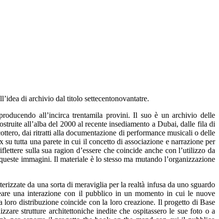
’idea di archivio dal titolo settecentonovantatre.
ducendo all’incirca trentamila provini. Il suo è un archivio delle
truite all’alba del 2000 al recente insediamento a Dubai, dalle fila di
cottero, dai ritratti alla documentazione di performance musicali o delle
u tutta una parete in cui il concetto di associazione e narrazione per
flettere sulla sua ragion d’essere che coincide anche con l’utilizzo da
o queste immagini. Il materiale è lo stesso ma mutando l’organizzazione
erizzate da una sorta di meraviglia per la realtà infusa da uno sguardo
reare una interazione con il pubblico in un momento in cui le nuove
oro distribuzione coincide con la loro creazione. Il progetto di Base
zare strutture architettoniche inedite che ospitassero le sue foto o a