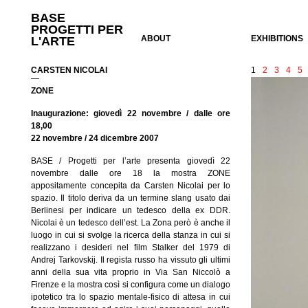
BASE
PROGETTI PER
ABOUT
EXHIBITIONS
L'ARTE
CARSTEN NICOLAI
1
2
3
4
5
—
ZONE
Inaugurazione: giovedì 22 novembre / dalle ore
18,00
22 novembre / 24 dicembre 2007
BASE / Progetti per l’arte presenta giovedì 22
novembre dalle ore 18 la mostra ZONE
appositamente concepita da Carsten Nicolai per lo
spazio. Il titolo deriva da un termine slang usato dai
Berlinesi per indicare un tedesco della ex DDR.
Nicolai è un tedesco dell’est. La Zona però è anche il
luogo in cui si svolge la ricerca della stanza in cui si
realizzano i desideri nel film Stalker del 1979 di
Andrej Tarkovskij. Il regista russo ha vissuto gli ultimi
anni della sua vita proprio in Via San Niccolò a
Firenze e la mostra così si configura come un dialogo
ipotetico tra lo spazio mentale-fisico di attesa in cui