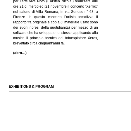
per l’arte Alva Noto (Carsten Nicolai) realizzerà alle
ore 21 di mercoledì 21 novembre il concerto “Xerrox”
nel salone di Villa Romana, in via Senese n° 68, a
Firenze. In questo concerto l’artista tematizza il
rapporto fra originale e copia (il materiale usato sono
dei suoni ripresi della quotidianità) per mezzo di un
software che ha sviluppato lui stesso, applicando alla
musica il principio tecnico del fotocopiatore Xerox,
brevettato circa cinquant’anni fa.
(altro…)
EXHIBITIONS & PROGRAM