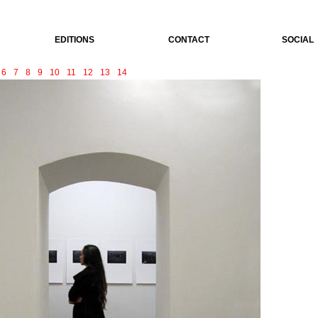
EDITIONS
CONTACT
SOCIAL
6
7
8
9
10
11
12
13
14