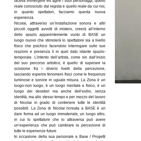
faceva immergere ed agire i suoi personaggi, quello
reale conosciuto dal regista e quello reale da cui noi,
in quanto spettatori, facciamo questa nuova
esperienza.
Nicolai, attraverso un’installazione sonora e altri
piccoli oggetti avvolti di mistero, creerà all’interno
dello spazio apparentemente vuoto di BASE un
luogo nuovo che stimolerà lo spettatore sia a livello
fisico che psichico facendolo interrogare sulle sue
reazioni e presenza lì in quel dato istante spazio-
temporale. L’intento dell’artista, come sin dall’inizio
del suo percorso artistico, è quello di superare la
scissione fra i diversi livelli della percezione,
lasciando esperire fenomeni fisici come le frequenze
luminose e sonore in uguale misura. La Zona è un
luogo-non luogo, è un luogo mentale e fisico, è un
luogo dei desideri ma anche dell’esilio, senza
identità, ma allo stesso tempo e per mezzo del lavoro
di Nicolai in grado di contenere tutte le identità
possibili. La Zona di Nicolai ricreata a BASE è un
dare forma ad un luogo immateriale, un luogo altro,
in cui lo spettatore che lo attraversa può avere
un’esperienza che può cambiare la percezione di
tutte le esperienze future.
In occasione della sua personale a Base / Progetti