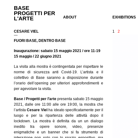
BASE
PROGETTI PER
ABOUT
EXHIBITIONS
L'ARTE
CESARE VIEL
1
2
—
FUORI BASE, DENTRO BASE
Inaugurazione: sabato 15 maggio 2021 / ore 11-19
15 maggio / 22 giugno 2021
La visita alla mostra è contingentata per rispettare le
norme di sicurezza anti Covid-19. L’artista e il
collettivo di Base saranno a disposizione durante
l’orario dell’opening per ulteriori approfondimenti e
per agevolare la visita.
Base / Progetti per l’arte
presenta sabato 15 maggio
2021, dalle ore 11:00 alle ore 19:00, la mostra che
l’artista
Cesare Viel
ha ideato specificatamente per il
luogo e per la ripartenza delle attività dopo il
lockdown. La mostra è definita da un un dialogo
inedito tra opere sonore, video, presenze
enigmatiche e un banner che si fa strumento di
interazione non solo con lo spazio espositivo, ma