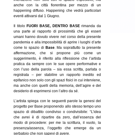
anche con la città fiorentina per mezzo di un
happening diffuso. Happening che vedrà particolari
eventi attivarsi dal 1 Giugno.
Il titolo
FUORI BASE, DENTRO BASE
rimanda da
una parte al rapporto di prossimità che gli esseri
umani hanno dovuto vivere nel corso della presente
pandemia e alla impossibilità di aprire i luoghi d’arte
come lo spazio di
Base
. Ma soprattutto la presente
affermazione, che si propone più come un
suggerimento, è riferito alla riflessione che l’artista
pratica da sempre con le sue opere performative e
con l’uso della parola – sia essa scritta, parlata o
registrata – per stabilire un rapporto inedito ed
epifanico non solo con gli spazi fisici in cui interviene,
ma anche con quelli della memoria, dell’agire e del
desiderio di esprimersi con l’altro da sé.
L’artista spiega con le seguenti parole la genesi del
progetto per Base proponendo allo stesso tempo uno
spazio di dibattito condiviso o condivisibile: “L’idea
che avrei è di ripartire da zero, dall’essenza del
modo di procedere: per me la scrittura, il vuoto, la
presenza/assenza, l’oggetto che emerge da un
serbatoio che non sapevi di avere.