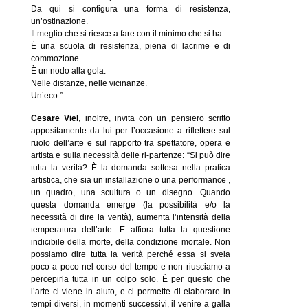
Da qui si configura una forma di resistenza,
un’ostinazione.
Il meglio che si riesce a fare con il minimo che si ha.
È una scuola di resistenza, piena di lacrime e di
commozione.
È un nodo alla gola.
Nelle distanze, nelle vicinanze.
Un’eco.”
Cesare Viel
, inoltre, invita con un pensiero scritto
appositamente da lui per l’occasione a riflettere sul
ruolo dell’arte e sul rapporto tra spettatore, opera e
artista e sulla necessità delle ri-partenze: “Si può dire
tutta la verità? È la domanda sottesa nella pratica
artistica, che sia un’installazione o una performance ,
un quadro, una scultura o un disegno. Quando
questa domanda emerge (la possibilità e/o la
necessità di dire la verità), aumenta l’intensità della
temperatura dell’arte. E affiora tutta la questione
indicibile della morte, della condizione mortale. Non
possiamo dire tutta la verità perché essa si svela
poco a poco nel corso del tempo e non riusciamo a
percepirla tutta in un colpo solo. È per questo che
l’arte ci viene in aiuto, e ci permette di elaborare in
tempi diversi, in momenti successivi, il venire a galla