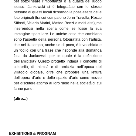
per sottolineare l’importanza o la qualità del luogo
stesso. Jankowski si è fotografato con le stesse
persone di questi locali ricreando la posa esatta delle
foto originali (tra cui compaiono John Travolta, Rocco
Siffredi, Valeria Marini, Matteo Renzi e molti altri), ma
inserendosi nella scena come se fosse la sua
immagine speculare. Le uniche cose che cambiano
sono l’aspetto della persona fotografata con l’artista,
che nel frattempo, anche se di poco, è invecchiata e
un foglio con una frase che risponde alla domanda
fatta da Jankowski: per te quale è la definizione
dell’amicizia? Questo progetto indaga il concetto di
celebrità, di intimità e di amicizia nell’epoca del
villaggio globale, oltre che proporre una lettura
dell’opera d’arte e dello spazio d’arte come mezzo
per discutere attorno al loro ruolo nella società di cui
fanno parte.
(altro…)
EXHIBITIONS & PROGRAM