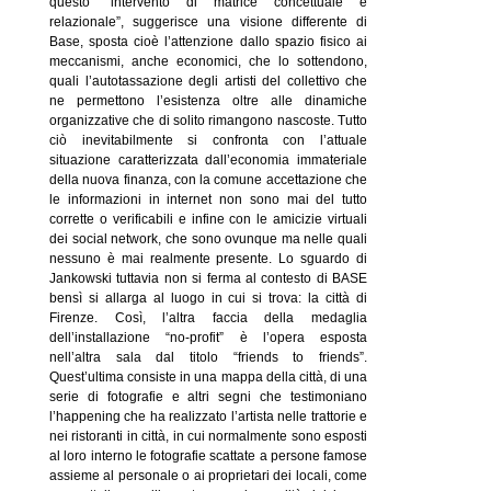
questo “intervento di matrice concettuale e
relazionale”, suggerisce una visione differente di
Base, sposta cioè l’attenzione dallo spazio fisico ai
meccanismi, anche economici, che lo sottendono,
quali l’autotassazione degli artisti del collettivo che
ne permettono l’esistenza oltre alle dinamiche
organizzative che di solito rimangono nascoste. Tutto
ciò inevitabilmente si confronta con l’attuale
situazione caratterizzata dall’economia immateriale
della nuova finanza, con la comune accettazione che
le informazioni in internet non sono mai del tutto
corrette o verificabili e infine con le amicizie virtuali
dei social network, che sono ovunque ma nelle quali
nessuno è mai realmente presente. Lo sguardo di
Jankowski tuttavia non si ferma al contesto di BASE
bensì si allarga al luogo in cui si trova: la città di
Firenze. Così, l’altra faccia della medaglia
dell’installazione “no-profit” è l’opera esposta
nell’altra sala dal titolo “friends to friends”.
Quest’ultima consiste in una mappa della città, di una
serie di fotografie e altri segni che testimoniano
l’happening che ha realizzato l’artista nelle trattorie e
nei ristoranti in città, in cui normalmente sono esposti
al loro interno le fotografie scattate a persone famose
assieme al personale o ai proprietari dei locali, come