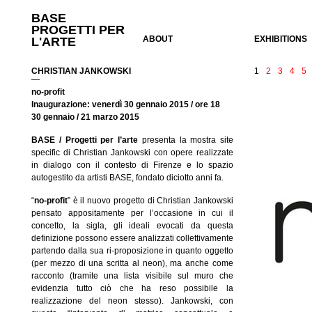
BASE
PROGETTI PER
ABOUT
EXHIBITIONS
L'ARTE
CHRISTIAN JANKOWSKI
1
2
3
4
5
—
no-profit
Inaugurazione: venerdì 30 gennaio 2015 / ore 18
30 gennaio / 21 marzo 2015
BASE / Progetti per l’arte
presenta la mostra site
specific di Christian Jankowski con opere realizzate
in dialogo con il contesto di Firenze e lo spazio
autogestito da artisti BASE, fondato diciotto anni fa.
“
no-profit
” è il nuovo progetto di Christian Jankowski
pensato appositamente per l’occasione in cui il
concetto, la sigla, gli ideali evocati da questa
definizione possono essere analizzati collettivamente
partendo dalla sua ri-proposizione in quanto oggetto
(per mezzo di una scritta al neon), ma anche come
racconto (tramite una lista visibile sul muro che
evidenzia tutto ciò che ha reso possibile la
realizzazione del neon stesso). Jankowski, con