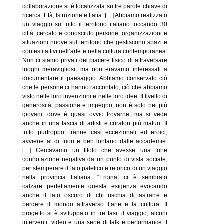
collaborazione si è focalizzata su tre parole chiave di
ricerca: Età, Istruzione e Italia. […] Abbiamo realizzato
un viaggio su tutto il territorio italiano toccando 30
città, cercato e conosciuto persone, organizzazioni e
situazioni nuove sul territorio che gestiscono spazi e
contesti attivi nell’arte e nella cultura contemporanea.
Non ci siamo privati del piacere fisico di attraversare
luoghi meravigliosi, ma non eravamo interessati a
documentare il paesaggio. Abbiamo conservato ciò
che le persone ci hanno raccontato, ciò che abbiamo
visto nelle loro invenzioni e nelle loro idee. Il livello di
generosità, passione e impegno, non è solo nei più
giovani, dove è quasi ovvio trovarne, ma si vede
anche in una fascia di artisti e curatori più maturi. Il
tutto purtroppo, tranne casi eccezionali ed eroici,
avviene al di fuori e ben lontano dalle accademie.
[…] Cercavamo un titolo che avesse una forte
connotazione negativa da un punto di vista sociale,
per stemperare il lato patetico e retorico di un viaggio
nella provincia Italiana. “Eroina” ci è sembrato
calzare perfettamente questa esigenza evocando
anche il lato oscuro di chi rischia di astrarre e
perdere il mondo attraverso l’arte e la cultura. Il
progetto si è sviluppato in tre fasi: il viaggio, alcuni
interventi, video e una serie di talk e performance. I