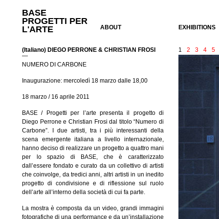
BASE
PROGETTI PER
ABOUT
EXHIBITIONS
L'ARTE
(Italiano) DIEGO PERRONE & CHRISTIAN FROSI
1
2
3
4
5
—
NUMERO DI CARBONE
Inaugurazione: mercoledì 18 marzo dalle 18,00
18 marzo / 16 aprile 2011
BASE / Progetti per l’arte presenta il progetto di
Diego Perrone e Christian Frosi dal titolo “Numero di
Carbone”. I due artisti, tra i più interessanti della
scena emergente italiana a livello internazionale,
hanno deciso di realizzare un progetto a quattro mani
per lo spazio di BASE, che è caratterizzato
dall’essere fondato e curato da un collettivo di artisti
che coinvolge, da tredici anni, altri artisti in un inedito
progetto di condivisione e di riflessione sul ruolo
dell’arte all’interno della società di cui fa parte.
La mostra è composta da un video, grandi immagini
fotografiche di una performance e da un’installazione