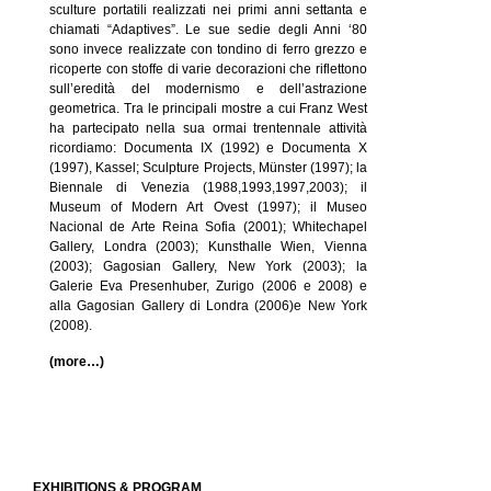
sculture portatili realizzati nei primi anni settanta e
chiamati “Adaptives”. Le sue sedie degli Anni ‘80
sono invece realizzate con tondino di ferro grezzo e
ricoperte con stoffe di varie decorazioni che riflettono
sull’eredità del modernismo e dell’astrazione
geometrica. Tra le principali mostre a cui Franz West
ha partecipato nella sua ormai trentennale attività
ricordiamo: Documenta IX (1992) e Documenta X
(1997), Kassel; Sculpture Projects, Münster (1997); la
Biennale di Venezia (1988,1993,1997,2003); il
Museum of Modern Art Ovest (1997); il Museo
Nacional de Arte Reina Sofia (2001); Whitechapel
Gallery, Londra (2003); Kunsthalle Wien, Vienna
(2003); Gagosian Gallery, New York (2003); la
Galerie Eva Presenhuber, Zurigo (2006 e 2008) e
alla Gagosian Gallery di Londra (2006)e New York
(2008).
(more…)
EXHIBITIONS & PROGRAM