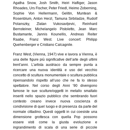
Agatha Snow, Josh Smith, Heiri Hafliger, Jason
Rhoades, Urs Fischer, Peter Friedl, Heimo Zoberning,
Sophie Von Hellermann, Gelitin, Muntean &
Rosenblum, Anton Herzl, Tamuna Sirbiladze, Rudolf
Polanszky, Zlatan Vukosavljevic, Reinhard
Bernsteiner, Michelangelo Pistoletto, Jean Marc
Bustamante, Jannis Kounellis, Andreas Reiter
Raabe, Franz West. Live concert: Philipp
Quehenberger e Cristiano Calcagnile.
Franz West, (Vienna, 1947) vive e lavora a Vienna, è
una delle figure più significative dell’arte degli ultimi
trent’anni. L’artista austriaco da sempre punta a
ricercare una nuova identità e uso del vecchio
concetto di scultura monumentale o scultura pubblica
ripensandolo rispetto all’uso che ne fa lo stesso
spettatore. Nel corso degli Anni ‘90 divengono
famose le sue sculture/oggetti in metallo smaltato
inseriti nello spazio pubblico che sembrando fuori
contesto creano invece nuova coscienza di
condivisione di quel luogo e di presenza da parte del
normale cittadino. Questi oggetti in cui coesiste una
dimensione grottesca con quella Pop possono
essere visti come la giusta evoluzione e
ingrandimento di scala di una serie di piccole