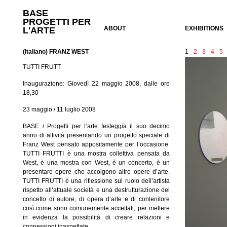
BASE
PROGETTI PER
ABOUT
EXHIBITIONS
L'ARTE
(Italiano) FRANZ WEST
1
2
3
4
5
—
TUTTI FRUTT
Inaugurazione: Giovedì 22 maggio 2008, dalle ore
18,30
23 maggio / 11 luglio 2008
BASE / Progetti per l’arte festeggia il suo decimo
anno di attività presentando un progetto speciale di
Franz West pensato appositamente per l’occasione.
TUTTI FRUTTI è una mostra collettiva pensata da
West, è una mostra con West, è un concerto, è un
presentare opere che accolgono altre opere d’arte.
TUTTI FRUTTI è una riflessione sul ruolo dell’artista
rispetto all’attuale società e una destrutturazione del
concetto di autore, di opera d’arte e di contenitore
così come sono comunemente accettati, per mettere
in evidenza la possibilità di creare relazioni e
connessioni inaspettate.