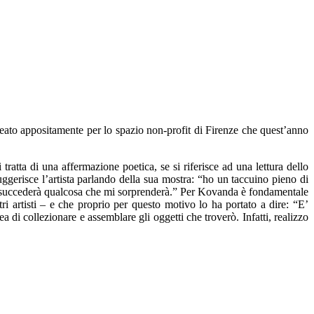
deato appositamente per lo spazio non-profit di Firenze che quest’anno
ratta di una affermazione poetica, se si riferisce ad una lettura dello
gerisce l’artista parlando della sua mostra: “ho un taccuino pieno di
se succederà qualcosa che mi sorprenderà.” Per Kovanda è fondamentale
ri artisti – e che proprio per questo motivo lo ha portato a dire: “E’
a di collezionare e assemblare gli oggetti che troverò. Infatti, realizzo