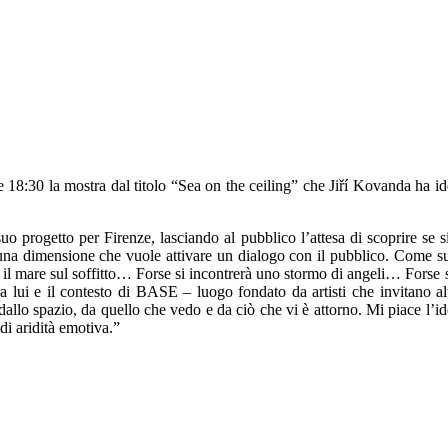
 18:30 la mostra dal titolo “Sea on the ceiling” che Jiří Kovanda ha i
progetto per Firenze, lasciando al pubblico l’attesa di scoprire se si t
 una dimensione che vuole attivare un dialogo con il pubblico. Come sug
rà il mare sul soffitto… Forse si incontrerà uno stormo di angeli… For
ra lui e il contesto di BASE – luogo fondato da artisti che invitano alt
allo spazio, da quello che vedo e da ciò che vi è attorno. Mi piace l’ide
di aridità emotiva.”