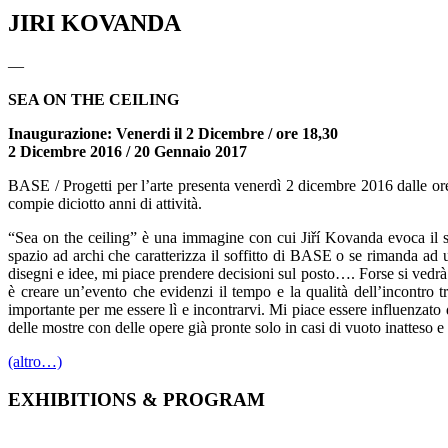
JIRI KOVANDA
—
SEA ON THE CEILING
Inaugurazione: Venerdi il 2 Dicembre / ore 18,30
2 Dicembre 2016 / 20 Gennaio 2017
BASE / Progetti per l’arte presenta venerdì 2 dicembre 2016 dalle ore
compie diciotto anni di attività.
“Sea on the ceiling” è una immagine con cui Jiří Kovanda evoca il suo 
spazio ad archi che caratterizza il soffitto di BASE o se rimanda ad
disegni e idee, mi piace prendere decisioni sul posto…. Forse si ved
è creare un’evento che evidenzi il tempo e la qualità dell’incontro t
importante per me essere lì e incontrarvi. Mi piace essere influenzato d
delle mostre con delle opere già pronte solo in casi di vuoto inatteso e 
(altro…)
EXHIBITIONS & PROGRAM