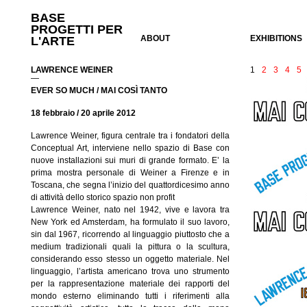
BASE
PROGETTI PER
ABOUT
EXHIBITIONS
L'ARTE
LAWRENCE WEINER
1
2
3
4
5
—
EVER SO MUCH / MAI COSÌ TANTO
18 febbraio / 20 aprile 2012
Lawrence Weiner, figura centrale tra i fondatori della
Conceptual Art, interviene nello spazio di Base con
nuove installazioni sui muri di grande formato. E’ la
prima mostra personale di Weiner a Firenze e in
Toscana, che segna l’inizio del quattordicesimo anno
di attività dello storico spazio non profit
Lawrence Weiner, nato nel 1942, vive e lavora tra
New York ed Amsterdam, ha formulato il suo lavoro,
sin dal 1967, ricorrendo al linguaggio piuttosto che a
medium tradizionali quali la pittura o la scultura,
considerando esso stesso un oggetto materiale. Nel
linguaggio, l’artista americano trova uno strumento
per la rappresentazione materiale dei rapporti del
mondo esterno eliminando tutti i riferimenti alla