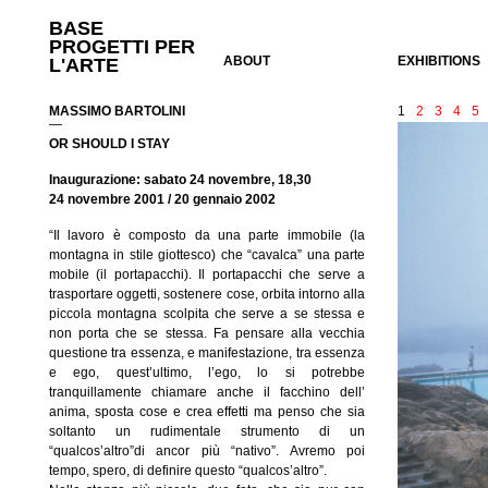
BASE
PROGETTI PER
ABOUT
EXHIBITIONS
L'ARTE
MASSIMO BARTOLINI
1
2
3
4
5
—
OR SHOULD I STAY
Inaugurazione: sabato 24 novembre, 18,30
24 novembre 2001 / 20 gennaio 2002
“Il lavoro è composto da una parte immobile (la
montagna in stile giottesco) che “cavalca” una parte
mobile (il portapacchi). Il portapacchi che serve a
trasportare oggetti, sostenere cose, orbita intorno alla
piccola montagna scolpita che serve a se stessa e
non porta che se stessa. Fa pensare alla vecchia
questione tra essenza, e manifestazione, tra essenza
e ego, quest’ultimo, l’ego, lo si potrebbe
tranquillamente chiamare anche il facchino dell’
anima, sposta cose e crea effetti ma penso che sia
soltanto un rudimentale strumento di un
“qualcos’altro”di ancor più “nativo”. Avremo poi
tempo, spero, di definire questo “qualcos’altro”.