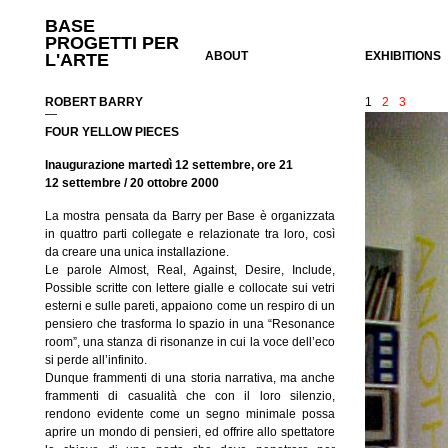
BASE
PROGETTI PER
ABOUT
EXHIBITIONS
L'ARTE
ROBERT BARRY
1
2
3
—
FOUR YELLOW PIECES
Inaugurazione martedì 12 settembre, ore 21
12 settembre / 20 ottobre 2000
La mostra pensata da Barry per Base è organizzata
in quattro parti collegate e relazionate tra loro, così
da creare una unica installazione.
Le parole Almost, Real, Against, Desire, Include,
Possible scritte con lettere gialle e collocate sui vetri
esterni e sulle pareti, appaiono come un respiro di un
pensiero che trasforma lo spazio in una “Resonance
room”, una stanza di risonanze in cui la voce dell’eco
si perde all’infinito.
Dunque frammenti di una storia narrativa, ma anche
frammenti di casualità che con il loro silenzio,
rendono evidente come un segno minimale possa
aprire un mondo di pensieri, ed offrire allo spettatore